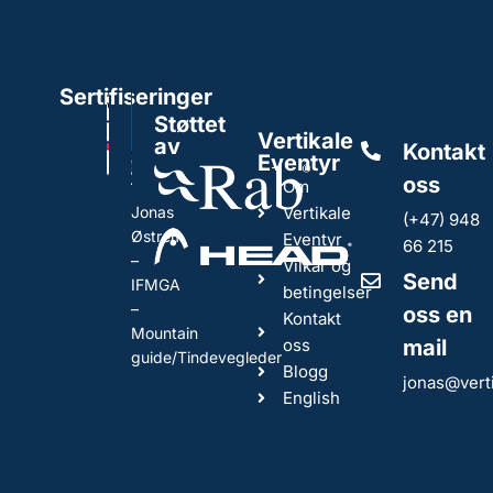
Sertifiseringer
Støttet
Vertikale
av
Kontakt
Eventyr
oss
Om
Jonas
Vertikale
(+47) 948
Østrem
Eventyr
66 215
–
Vilkår og
Send
IFMGA
betingelser
–
oss en
Kontakt
Mountain
oss
mail
guide/Tindevegleder
Blogg
jonas@vert
English