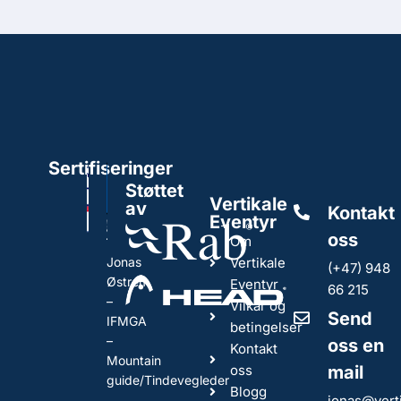
Sertifiseringer
Støttet
Vertikale
av
Kontakt
Eventyr
oss
Om
Jonas
Vertikale
(+47) 948
Østrem
Eventyr
66 215
–
Vilkår og
Send
IFMGA
betingelser
–
oss en
Kontakt
Mountain
oss
mail
guide/Tindevegleder
Blogg
jonas@vert