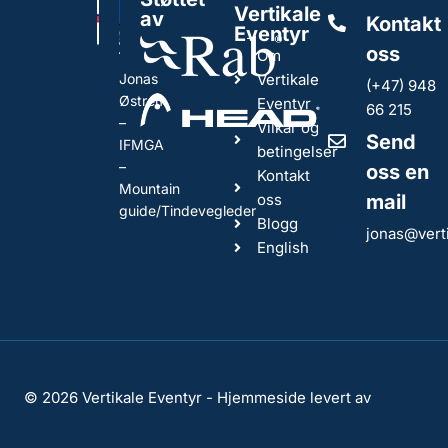
Vertikale
av
Kontakt
Eventyr
oss
Om
Jonas
Vertikale
(+47) 948
Østrem
Eventyr
66 215
–
Vilkår og
Send
IFMGA
betingelser
–
oss en
Kontakt
Mountain
oss
mail
guide/Tindevegleder
Blogg
jonas@vert
English
© 2026 Vertikale Eventyr - Hjemmeside levert av
Norsk
Design & Webtjenester