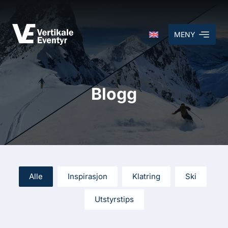
MENY
Blogg
Alle
Inspirasjon
Klatring
Ski
Utstyrstips