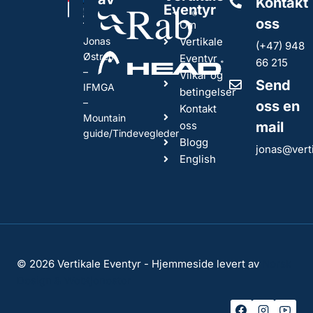
Kontakt
Eventyr
oss
Om
Jonas
Vertikale
(+47) 948
Østrem
Eventyr
66 215
–
Vilkår og
Send
IFMGA
betingelser
–
oss en
Kontakt
Mountain
oss
mail
guide/Tindevegleder
Blogg
jonas@vert
English
© 2026 Vertikale Eventyr - Hjemmeside levert av
Norsk
Design & Webtjenester