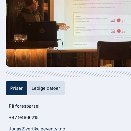
Priser
Ledige datoer
På forespørsel
+47 94866215
Jonas@vertikaleeventyr.no