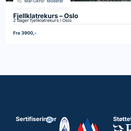
Mar-Okt
Moderat
Fjellklatrekurs – Oslo
2 dager fjellklatrekurs i Oslo
Fra 3900,-
Sertifiseringer
Støtte