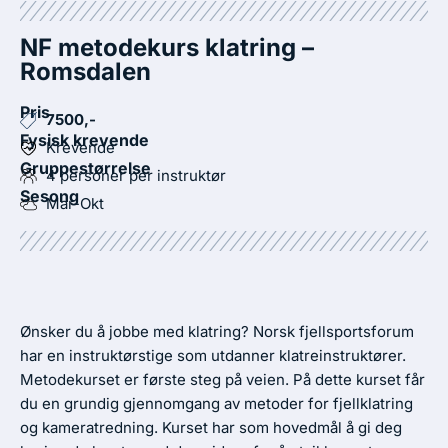
NF metodekurs klatring –
Romsdalen
Pris
7500,-
Fysisk krevende
Krevende
Gruppestørrelse
4 personer per instruktør
Sesong
Mar-Okt
Ønsker du å jobbe med klatring? Norsk fjellsportsforum
har en instruktørstige som utdanner klatreinstruktører.
Metodekurset er første steg på veien. På dette kurset får
du en grundig gjennomgang av metoder for fjellklatring
og kameratredning. Kurset har som hovedmål å gi deg