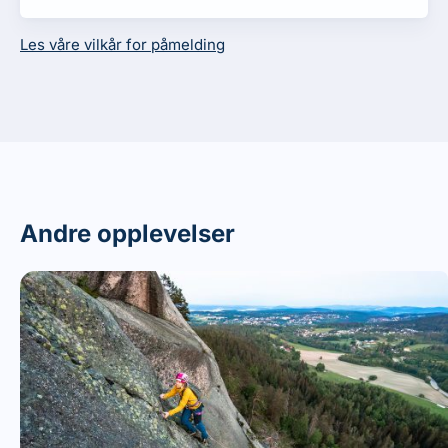
Mat
naturlige sikringer på ukjent klippe
Beherske vanlige metoder for kameratredning
Les våre vilkår for påmelding
Andre opplevelser