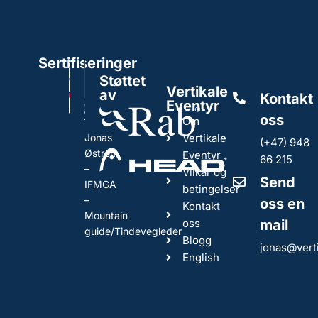
Sertifiseringer
Støttet
Vertikale
av
Kontakt
Eventyr
oss
Om
Jonas
Vertikale
(+47) 948
Østrem
Eventyr
66 215
–
Vilkår og
Send
IFMGA
betingelser
–
oss en
Kontakt
Mountain
oss
mail
guide/Tindevegleder
Blogg
jonas@vert
English