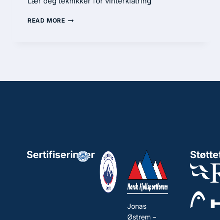
Lær deg teknikker for vinterklatring
READ MORE
Sertifiseringer
Støtte
Jonas
Østrem –