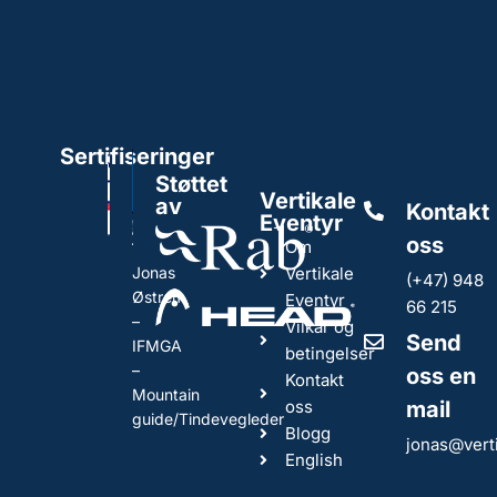
Sertifiseringer
Støttet
Vertikale
av
Kontakt
Eventyr
oss
Om
Jonas
Vertikale
(+47) 948
Østrem
Eventyr
66 215
–
Vilkår og
Send
IFMGA
betingelser
–
oss en
Kontakt
Mountain
oss
mail
guide/Tindevegleder
Blogg
jonas@vert
English