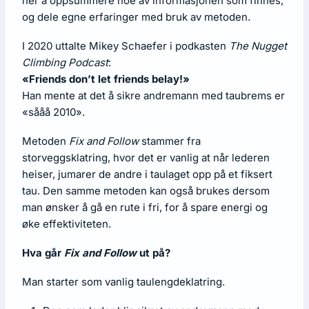
her å oppsummere noe av informasjonen som finnes,
og dele egne erfaringer med bruk av metoden.
I 2020 uttalte Mikey Schaefer i podkasten
The Nugget
Climbing Podcast
:
«Friends don’t let friends belay!»
Han mente at det å sikre andremann med taubrems er
«sååå 2010».
Metoden
Fix and Follow
stammer fra
storveggsklatring, hvor det er vanlig at når lederen
heiser, jumarer de andre i taulaget opp på et fiksert
tau. Den samme metoden kan også brukes dersom
man ønsker å gå en rute i fri, for å spare energi og
øke effektiviteten.
Hva går
Fix and Follow
ut på?
Man starter som vanlig taulengdeklatring.