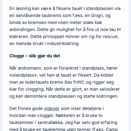
En løsning kan være å fiksere tauet i standplassen via
en selvlåsende taubrems som f.eks. en Grigri, og
binde av bremsen med noen meter slakk bak
avbindingen. Dette gir mulighet for å fire ut noe tau til
klatreren. Dette prinsippet minner om
rig for rescue
,
en metode brukt i industriklatring.
Clogge – slik gjør du det
Når andremann, som er forankret i standplass, hører
«standplass», vet hen at tauet er fiksert. Da kobler
man av ledertauets brems (tau fritt!), og rigger seg
klar for clogging. Når dette er gjort, er man selvsikret
og kan demontere standplassen og starte klatringen.
Det finnes gode
videoer
som viser detaljene i
hvordan man clogger. Nøkkelen er å bruke to
tauklemmer i sentralløkka. Jeg har selv god erfaring
med å bruke en tauklemme uten tenner (f.eks. Camp