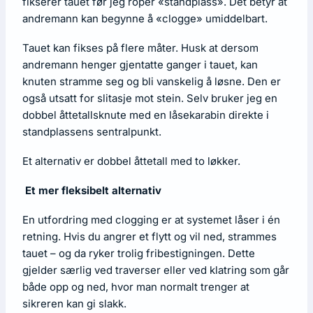
fikserer tauet før jeg roper «standplass». Det betyr at
andremann kan begynne å «clogge» umiddelbart.
Tauet kan fikses på flere måter. Husk at dersom
andremann henger gjentatte ganger i tauet, kan
knuten stramme seg og bli vanskelig å løsne. Den er
også utsatt for slitasje mot stein. Selv bruker jeg en
dobbel åttetallsknute med en låsekarabin direkte i
standplassens sentralpunkt.
Et alternativ er dobbel åttetall med to løkker.
Et mer fleksibelt alternativ
En utfordring med clogging er at systemet låser i én
retning. Hvis du angrer et flytt og vil ned, strammes
tauet – og da ryker trolig fribestigningen. Dette
gjelder særlig ved traverser eller ved klatring som går
både opp og ned, hvor man normalt trenger at
sikreren kan gi slakk.