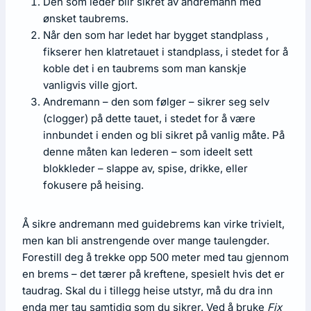
Den som leder blir sikret av andremann med
ønsket taubrems.
Når den som har ledet har bygget standplass ,
fikserer hen klatretauet i standplass, i stedet for å
koble det i en taubrems som man kanskje
vanligvis ville gjort.
Andremann – den som følger – sikrer seg selv
(clogger) på dette tauet, i stedet for å være
innbundet i enden og bli sikret på vanlig måte. På
denne måten kan lederen – som ideelt sett
blokkleder – slappe av, spise, drikke, eller
fokusere på heising.
Å sikre andremann med guidebrems kan virke trivielt,
men kan bli anstrengende over mange taulengder.
Forestill deg å trekke opp 500 meter med tau gjennom
en brems – det tærer på kreftene, spesielt hvis det er
taudrag. Skal du i tillegg heise utstyr, må du dra inn
enda mer tau samtidig som du sikrer. Ved å bruke
Fix