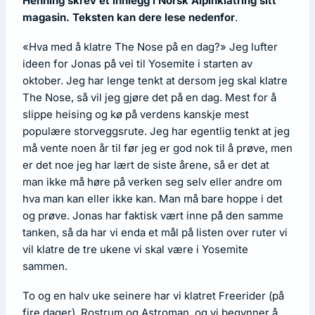
Henning skrev et innlegg i Norsk Alpinklatring sitt
magasin. Teksten kan dere lese nedenfor
.
«Hva med å klatre The Nose på en dag?» Jeg lufter
ideen for Jonas på vei til Yosemite i starten av
oktober. Jeg har lenge tenkt at dersom jeg skal klatre
The Nose, så vil jeg gjøre det på en dag. Mest for å
slippe heising og kø på verdens kanskje mest
populære storveggsrute. Jeg har egentlig tenkt at jeg
må vente noen år til før jeg er god nok til å prøve, men
er det noe jeg har lært de siste årene, så er det at
man ikke må høre på verken seg selv eller andre om
hva man kan eller ikke kan. Man må bare hoppe i det
og prøve. Jonas har faktisk vært inne på den samme
tanken, så da har vi enda et mål på listen over ruter vi
vil klatre de tre ukene vi skal være i Yosemite
sammen.
To og en halv uke seinere har vi klatret Freerider (på
fire dager), Rostrum og Astroman, og vi begynner å