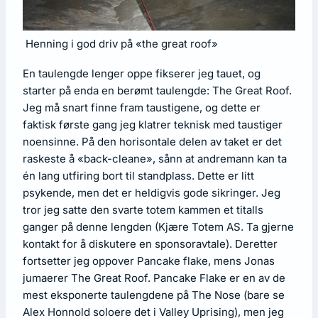
Henning i god driv på «the great roof»
En taulengde lenger oppe fikserer jeg tauet, og
starter på enda en berømt taulengde: The Great Roof.
Jeg må snart finne fram taustigene, og dette er
faktisk første gang jeg klatrer teknisk med taustiger
noensinne. På den horisontale delen av taket er det
raskeste å «back-cleane», sånn at andremann kan ta
én lang utfiring bort til standplass. Dette er litt
psykende, men det er heldigvis gode sikringer. Jeg
tror jeg satte den svarte totem kammen et titalls
ganger på denne lengden (Kjære Totem AS. Ta gjerne
kontakt for å diskutere en sponsoravtale). Deretter
fortsetter jeg oppover Pancake flake, mens Jonas
jumaerer The Great Roof. Pancake Flake er en av de
mest eksponerte taulengdene på The Nose (bare se
Alex Honnold soloere det i Valley Uprising), men jeg