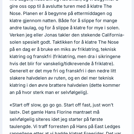
gire oss opp til å avslutte turen med å klatre The
Nose. Planen er å begynne på ettermiddagen og
klatre gjennom natten. Både for å slippe for mange
andre taulag, og for å slippe å klatre for mye i solen.
Verken jeg eller Jonas takler den stekende California-
solen spesielt godt. Taktikken for å klatre The Nose
på en dag er å bruke en miks av friklatring, teknisk
klatring og franskfri (friklatring, men dra i sikringene
hvis det blir for vanskelig/tidkrevende å friklatre).
Generelt er det mye fri og franskfri i den nedre litt
slakere halvdelen av ruten, og en del mer teknisk
klatring i den øvre brattere halvdelen (dette kommer
an på hvor sterk man er selvfølgelig).
«Start off slow, go go go. Start off fast, just won’t
last». Det gamle Hans Florine mantraet må
selvfølgelig siteres idet jeg starter på første
taulengde. Vi traff forresten på Hans på East Ledges
rappellene etter at vi hadde klatret Freerider. Det var