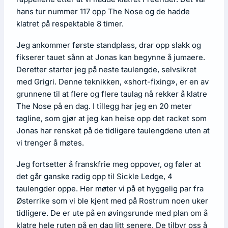
hans tur nummer 117 opp The Nose og de hadde
klatret på respektable 8 timer.
Jeg ankommer første standplass, drar opp slakk og
fikserer tauet sånn at Jonas kan begynne å jumaere.
Deretter starter jeg på neste taulengde, selvsikret
med Grigri. Denne teknikken, «short-fixing», er en av
grunnene til at flere og flere taulag nå rekker å klatre
The Nose på en dag. I tillegg har jeg en 20 meter
tagline, som gjør at jeg kan heise opp det racket som
Jonas har rensket på de tidligere taulengdene uten at
vi trenger å møtes.
Jeg fortsetter å franskfrie meg oppover, og føler at
det går ganske radig opp til Sickle Ledge, 4
taulengder oppe. Her møter vi på et hyggelig par fra
Østerrike som vi ble kjent med på Rostrum noen uker
tidligere. De er ute på en øvingsrunde med plan om å
klatre hele ruten på en dag litt senere. De tilbyr oss å