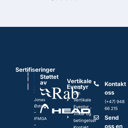
Sertifiseringer
Støttet
Vertikale
av
Kontakt
Eventyr
oss
Om
Jonas
Vertikale
(+47) 948
Østrem
Eventyr
66 215
–
Vilkår og
Send
IFMGA
betingelser
–
oss en
Kontakt