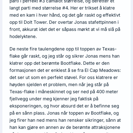
parti i perfekt #3 camalot størrelse, og deretter et
langt parti med størrelse #4. Her er trikset å klatre
med en kam i hver hånd, og det går raskt og effektivt
opp til Dolt Tower. Der overtar Jonas stafettpinnen i
front, akkurat idet det er såpass mørkt at vi må slå på
hodelyktene.
De neste fire taulengdene opp til toppen av Texas-
flake går raskt, og jeg står og sikrer Jonas mens han
klatrer opp det berømte Bootflake. Dette er den
formasjonen det er enklest å se fra El Cap Meadows:
det ser ut som en perfekt støvel. For oss klatrere er
høyden sjelden et problem, men når jeg står på
Texas-flake i måneskinnet og ser ned på 400 meter
fjellvegg under meg kjenner jeg faktisk på
eksponeringen, og hvor absurd det er å befinne seg
på en sånn plass. Jonas når toppen av Bootflake, og
jeg firer han ned mens han rensker sikringer, sånn at
han kan gjøre en annen av de berømte attraksjonene