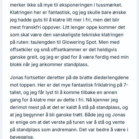
merker ikke så mye til eksponeringen i tussmørket.
Klatringen her er fantastisk, og jeg skulle bare ønske
jeg hadde guts til å klatre litt mer i fri, men det blir
mest franskfri oppover. Litt lenger oppe kommer det
som skal være den vanskeligste tekniske klatringen
på ruten: taulengden til Glowering Spot. Men med
offsetkiler og små offsetkammer er det heldigvis
ganske greit, og jeg er glad for å være ferdig med min
blokk når jeg ankommer standplass.
Jonas fortsetter deretter på de bratte diederlengdene
mot toppen. Her er det mye fantastisk friklatring på 7-
tallet, og jeg får lyst til å komme tilbake en annen
gang for å klatre mer av dette i fri. Nå kjenner jeg
derimot mest på at det er kaldt å stå på standplass, og
at jeg begynner å bli ganske trøtt. Både jeg og Jonas
er enige om at det verste på turen var å stå og vente
på standplass som andremann. Det var bedre å være i
bevegelse.