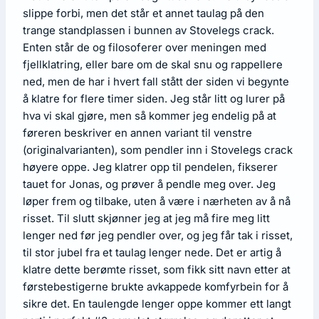
slippe forbi, men det står et annet taulag på den
trange standplassen i bunnen av Stovelegs crack.
Enten står de og filosoferer over meningen med
fjellklatring, eller bare om de skal snu og rappellere
ned, men de har i hvert fall stått der siden vi begynte
å klatre for flere timer siden. Jeg står litt og lurer på
hva vi skal gjøre, men så kommer jeg endelig på at
føreren beskriver en annen variant til venstre
(originalvarianten), som pendler inn i Stovelegs crack
høyere oppe. Jeg klatrer opp til pendelen, fikserer
tauet for Jonas, og prøver å pendle meg over. Jeg
løper frem og tilbake, uten å være i nærheten av å nå
risset. Til slutt skjønner jeg at jeg må fire meg litt
lenger ned før jeg pendler over, og jeg får tak i risset,
til stor jubel fra et taulag lenger nede. Det er artig å
klatre dette berømte risset, som fikk sitt navn etter at
førstebestigerne brukte avkappede komfyrbein for å
sikre det. En taulengde lenger oppe kommer ett langt